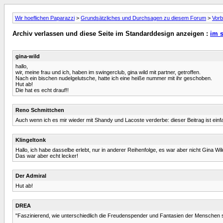
Wir hoeflichen Paparazzi
>
Grundsätzliches und Durchsagen zu diesem Forum
>
Vorb
Archiv verlassen und diese Seite im Standarddesign anzeigen :
im 
gina-wild
hallo,
wir, meine frau und ich, haben im swingerclub, gina wild mit partner, getroffen.
Nach ein bischen nudelgelutsche, hatte ich eine heiße nummer mit ihr geschoben.
Hut ab!
Die hat es echt drauf!!
Reno Schmittchen
Auch wenn ich es mir wieder mit Shandy und Lacoste verderbe: dieser Beitrag ist ein
Klingeltonk
Hallo, ich habe dasselbe erlebt, nur in anderer Reihenfolge, es war aber nicht Gina W
Das war aber echt lecker!
Der Admiral
Hut ab!
DREA
"Faszinierend, wie unterschiedlich die Freudenspender und Fantasien der Menschen s