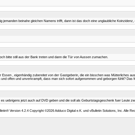
ig jemanden beinahe gleichen Namens trifft, dann ist das doch eine unglaubliche Koinzidenz, 
doch bitte still aus der Bank treten und dann die Tür von Aussen zumachen.
ssen , eigenhändig zubereitet von der Gastgeberin, die ein bisschen was Mütterliches ausstr
ich und offen und unverkrampft, dass man sich sofort aufgenommen und geborgen fühlt? Das f
 es uebrigens jetzt auch auf DVD geben und die soll als Geburtstagsgeschenk fuer Leute zw
etin® Version 4.2.4 Copyright ©2026 Adduco Digital e.K. und vBulletin Solutions, Inc. Alle Re