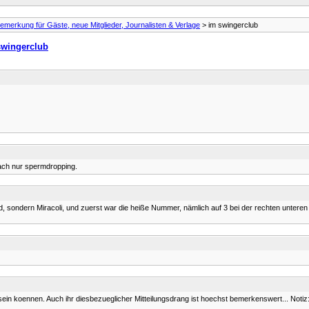
emerkung für Gäste, neue Mitglieder, Journalisten & Verlage
> im swingerclub
swingerclub
fach nur spermdropping.
ild, sondern Miracoli, und zuerst war die heiße Nummer, nämlich auf 3 bei der rechten untere
ein koennen. Auch ihr diesbezueglicher Mitteilungsdrang ist hoechst bemerkenswert... Noti