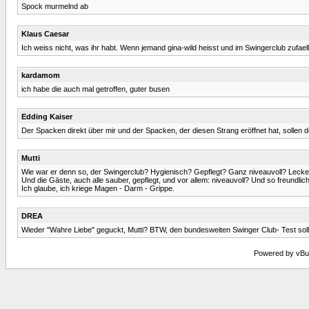
Spock murmelnd ab
Klaus Caesar
Ich weiss nicht, was ihr habt. Wenn jemand gina-wild heisst und im Swingerclub zufaell
kardamom
ich habe die auch mal getroffen, guter busen
Edding Kaiser
Der Spacken direkt über mir und der Spacken, der diesen Strang eröffnet hat, sollen 
Mutti
Wie war er denn so, der Swingerclub? Hygienisch? Gepflegt? Ganz niveauvoll? Lecker E
Und die Gäste, auch alle sauber, gepflegt, und vor allem: niveauvoll? Und so freundl
Ich glaube, ich kriege Magen - Darm - Grippe.
DREA
Wieder "Wahre Liebe" geguckt, Mutti? BTW, den bundesweiten Swinger Club- Test soll
Powered by vBull