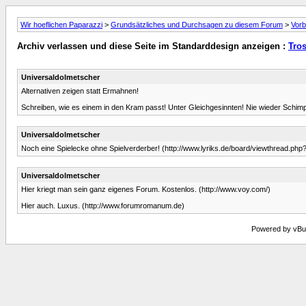
Wir hoeflichen Paparazzi
>
Grundsätzliches und Durchsagen zu diesem Forum
>
Vorb
Archiv verlassen und diese Seite im Standarddesign anzeigen :
Tros
Universaldolmetscher
Alternativen zeigen statt Ermahnen!
Schreiben, wie es einem in den Kram passt! Unter Gleichgesinnten! Nie wieder Schimp
Universaldolmetscher
Noch eine Spielecke ohne Spielverderber! (http://www.lyriks.de/board/viewthread.php
Universaldolmetscher
Hier kriegt man sein ganz eigenes Forum. Kostenlos. (http://www.voy.com/)
Hier auch. Luxus. (http://www.forumromanum.de)
Powered by vBull