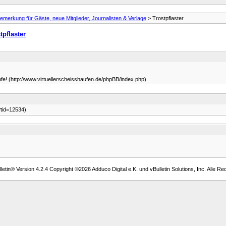
emerkung für Gäste, neue Mitglieder, Journalisten & Verlage
> Trostpflaster
tpflaster
fe! (http://www.virtuellerscheisshaufen.de/phpBB/index.php)
?tid=12534)
etin® Version 4.2.4 Copyright ©2026 Adduco Digital e.K. und vBulletin Solutions, Inc. Alle Re