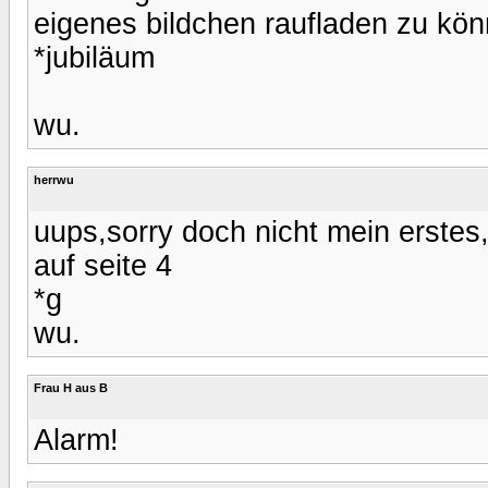
eigenes bildchen raufladen zu könn
*jubiläum
wu.
herrwu
uups,sorry doch nicht mein erstes,
auf seite 4
*g
wu.
Frau H aus B
Alarm!