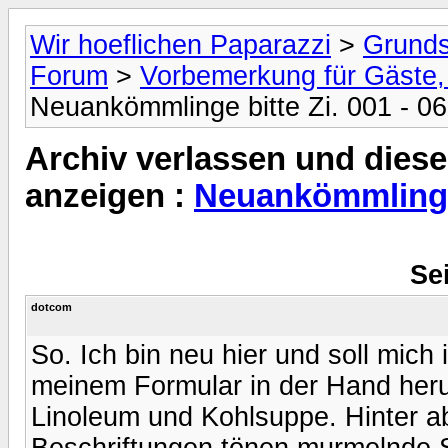
Wir hoeflichen Paparazzi
>
Grunds
Forum
>
Vorbemerkung für Gäste, 
Neuankömmlinge bitte Zi. 001 - 0
Archiv verlassen und diese
anzeigen :
Neuankömmlinge 
Sei
dotcom
So. Ich bin neu hier und soll mic
meinem Formular in der Hand her
Linoleum und Kohlsuppe. Hinter a
Beschriftungen tönen murmelnde S