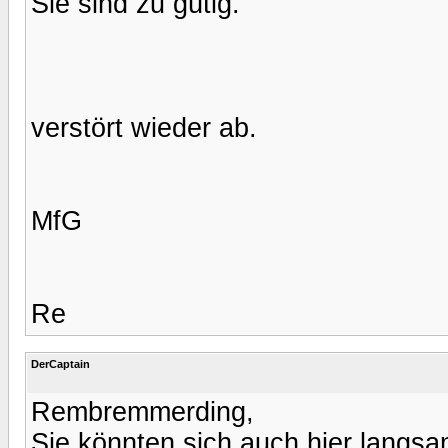
Sie sind zu gütig.
verstört wieder ab.
MfG
Re
DerCaptain
Rembremmerding,
Sie könnten sich auch hier langsa