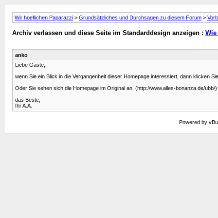
Wir hoeflichen Paparazzi
>
Grundsätzliches und Durchsagen zu diesem Forum
>
Vorb
Archiv verlassen und diese Seite im Standarddesign anzeigen :
Wie 
anko
Liebe Gäste,
wenn Sie ein Blick in die Vergangenheit dieser Homepage interessiert, dann klicken Sie
Oder Sie sehen sich die Homepage im Original an. (http://www.alles-bonanza.de/ubb/)
das Beste,
Ihr A.A.
Powered by vBull