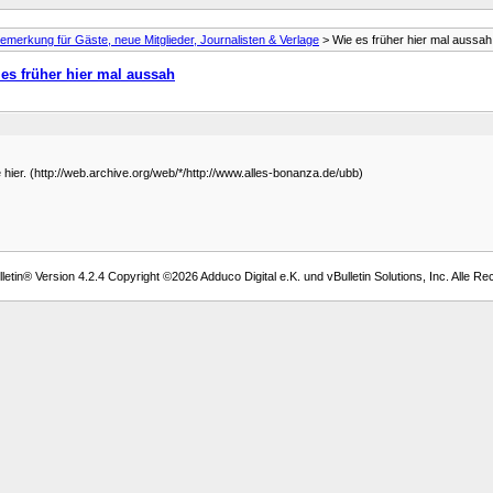
emerkung für Gäste, neue Mitglieder, Journalisten & Verlage
> Wie es früher hier mal aussah
es früher hier mal aussah
 hier. (http://web.archive.org/web/*/http://www.alles-bonanza.de/ubb)
etin® Version 4.2.4 Copyright ©2026 Adduco Digital e.K. und vBulletin Solutions, Inc. Alle Re