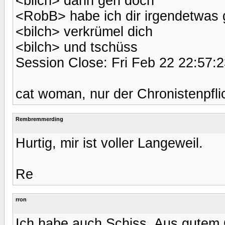
<bilch> dann geh doch
<RobB> habe ich dir irgendetwas 
<bilch> verkrümel dich
<bilch> und tschüss
Session Close: Fri Feb 22 22:57:
cat woman, nur der Chronistenpflich
Rembremmerding
Hurtig, mir ist voller Langeweil.
Re
rron
Ich habe auch Schiss. Aus gutem 