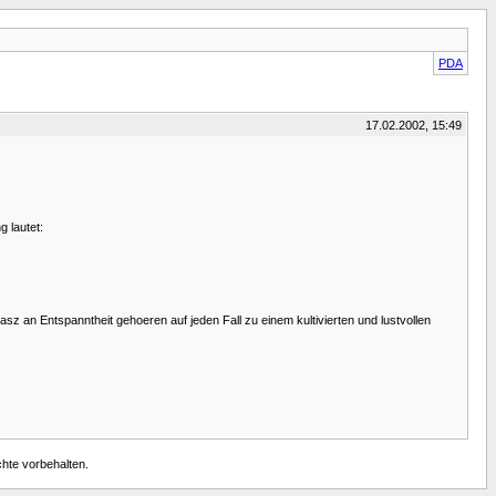
PDA
17.02.2002, 15:49
 lautet:
sz an Entspanntheit gehoeren auf jeden Fall zu einem kultivierten und lustvollen
chte vorbehalten.