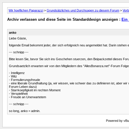
Wir hoeflichen Paparazzi
>
Grundsätzliches und Durchsagen zu diesem Forum
>
Vorb
Archiv verlassen und diese Seite im Standarddesign anzeigen :
Ein
anko
Liebe Gäste,
folgende Email bekommt jeder, der sich erfolgreich neu angemeldet hat. Darin stehen
--- schnipp ---
Bitte lesen Sie, bevor Sie sich ins Geschehen stuerzen, den Beipackzettel dieses For
Grundsaetzlich erwarten wir von den Mitgliedern des "AllesBonanza.net"-Forum Folg
- Intelligenz
- Witz
- Formulierungsfreude
- eine liberale Grundhaltung (ja, wir wissen, wie schwer das zu definieren ist, aber
Forum-Leben dazu)
- Starrkoepfigkeit im rechten Moment
- Verspieltheit
- Freude an Unerwartetem
--- schnipp ---
so long, anko = admin.
Powered by vBull