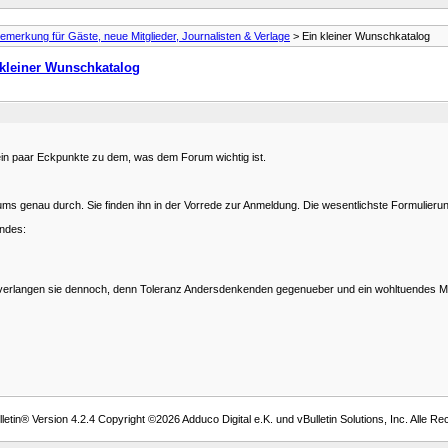
emerkung für Gäste, neue Mitglieder, Journalisten & Verlage
> Ein kleiner Wunschkatalog
 kleiner Wunschkatalog
 ein paar Eckpunkte zu dem, was dem Forum wichtig ist.
ums genau durch. Sie finden ihn in der Vorrede zur Anmeldung. Die wesentlichste Formulierung
endes:
 wir verlangen sie dennoch, denn Toleranz Andersdenkenden gegenueber und ein wohltuendes Ma
etin® Version 4.2.4 Copyright ©2026 Adduco Digital e.K. und vBulletin Solutions, Inc. Alle Re