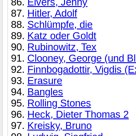
Elvers, Jenny
Hitler, Adolf
Schlümpfe, die
Katz oder Goldt
Rubinowitz, Tex
Clooney, George (und Bl
Finnbogadottir, Vigdis (E
Erasure
Bangles
Rolling Stones
Heck, Dieter Thomas 2
Kreisky, Bruno