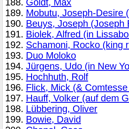
Goldt, Max
Mobutu, Joseph-Desire 
Beuys, Joseph (Joseph 
Biolek, Alfred (in Lissab
Schamoni, Rocko (king 
Duo Moloko
Jürgens, Udo (in New Yo
Hochhuth, Rolf
Flick, Mick (& Comtesse
Hauff, Volker (auf dem 
Lübbering, Oliver
Bowie, David