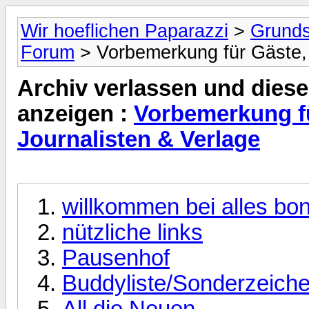
Wir hoeflichen Paparazzi
>
Grunds
Forum
> Vorbemerkung für Gäste, n
Archiv verlassen und diese
anzeigen :
Vorbemerkung fü
Journalisten & Verlage
willkommen bei alles bo
nützliche links
Pausenhof
Buddyliste/Sonderzeich
All die Neuen