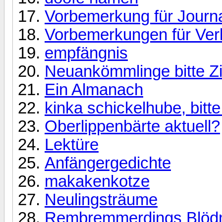
Vorbemerkung für Journa
Vorbemerkungen für Ver
empfängnis
Neuankömmlinge bitte Zi
Ein Almanach
kinka schickelhube, bitte
Oberlippenbärte aktuell?
Lektüre
Anfängergedichte
makakenkotze
Neulingsträume
Rembremmerdings Blödm